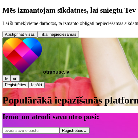
Mēs izmantojam sīkdatnes, lai sniegtu Tev 
Lai šī tīmekļvietne darbotos, tā izmanto obligāti nepieciešamās sīkdatn
Apstiprināt visas
Tikai nepieciešamās
otrapuse.lv
lv
en
Reģistrēties
Ienākt
Populārākā iepazīšanās platfor
Ienāc un atrodi savu otro pusi:
Reģistrēties
→