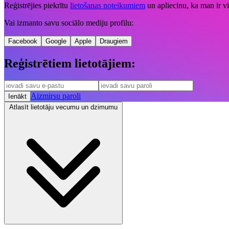
Reģistrējies piekrītu
lietošanas noteikumiem
un apliecinu, ka man ir v
Vai izmanto savu sociālo mediju profilu:
Facebook
Google
Apple
Draugiem
Reģistrētiem lietotājiem:
Aizmirsu paroli
Ienākt
Atlasīt lietotāju vecumu un dzimumu