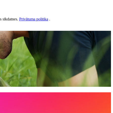
ās sīkdatnes.
Privātuma politika
.