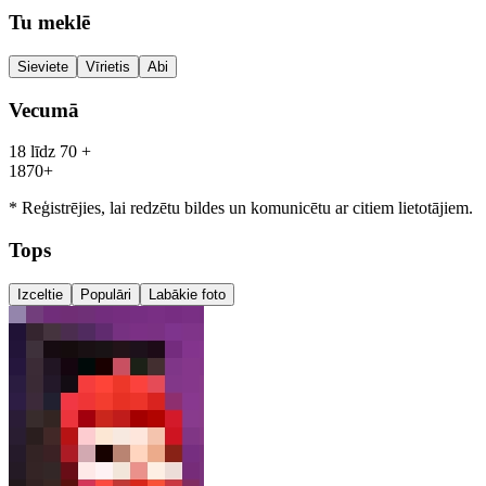
Tu meklē
Sieviete
Vīrietis
Abi
Vecumā
18 līdz 70
+
18
70+
* Reģistrējies, lai redzētu bildes un komunicētu ar citiem lietotājiem.
Tops
Izceltie
Populāri
Labākie foto